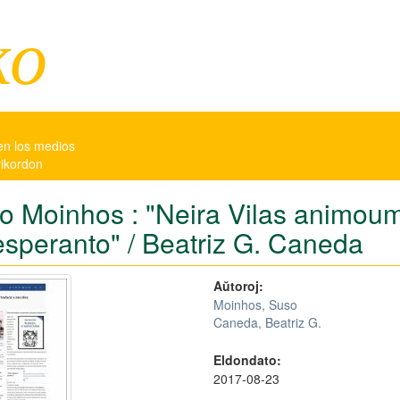
ko
en los medios
rikordon
o Moinhos : "Neira Vilas animoum
esperanto" / Beatriz G. Caneda
Aŭtoroj:
Moinhos, Suso
Caneda, Beatriz G.
Eldondato:
2017-08-23