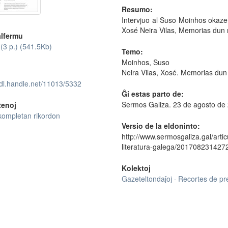
Resumo:
Intervjuo al Suso Moinhos okaze 
Xosé Neira Vilas, Memorias dun 
lfermu
(3 p.) (541.5Kb)
Temo:
Moinhos, Suso
Neira Vilas, Xosé. Memorias dun
hdl.handle.net/11013/5332
Ĝi estas parto de:
Sermos Galiza. 23 de agosto de
tenoj
kompletan rikordon
Versio de la eldoninto:
http://www.sermosgaliza.gal/arti
literatura-galega/201708231427
Kolektoj
Gazeteltondaĵoj · Recortes de p