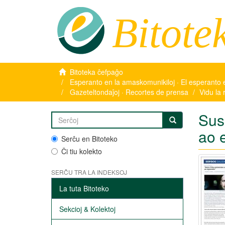
Bitote
Bitoteka ĉefpaĝo
Esperanto en la amaskomunikiloj · El esperanto 
Gazeteltondaĵoj · Recortes de prensa
Vidu la 
Sus
ao 
Serĉu en Bitoteko
Ĉi tiu kolekto
SERĈU TRA LA INDEKSOJ
La tuta Bitoteko
Sekcioj & Kolektoj