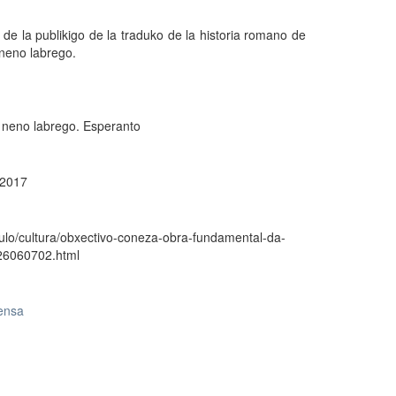
de la publikigo de la traduko de la historia romano de
neno labrego.
 neno labrego. Esperanto
 2017
culo/cultura/obxectivo-coneza-obra-fundamental-da-
26060702.html
rensa