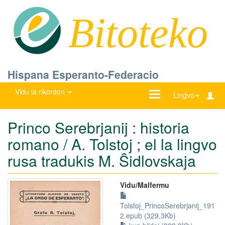
Bitoteko
Hispana Esperanto-Federacio
Vidu la rikordon
Ŝanĝu
Lingvo
navigadon
Princo Serebrjanij : historia
romano / A. Tolstoj ; el la lingvo
rusa tradukis M. Ŝidlovskaja
Vidu/Malfermu
Tolstoj_PrincoSerebrjanij_191
2.epub (329.3Kb)