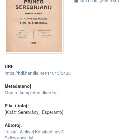
kun bildoj (329.3Kb)
URI:
https://hdl.handle.net/11013/5428
Metadatenoj
Montru kompletan rikordon
Pliaj titoloj:
[Knâzʹ Serebrânyj. Esperanto]
Aŭtoroj:
Tolstoj, Aleksej Konstantinovič
Ŝidlovskaja, M.