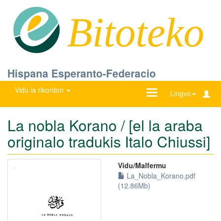
Bitoteko
Hispana Esperanto-Federacio
Vidu la rikordon
Ŝanĝu
Lingvo
navigadon
La nobla Korano / [el la araba
originalo tradukis Italo Chiussi]
Vidu/Malfermu
La_Nobla_Korano.pdf
(12.86Mb)