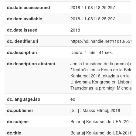
dc.date.accessioned
2018-11-08T18:25:29Z
dc.date.available
2018-11-08T18:25:29Z
dc.date.issued
2018
dc.identifier.uri
https://hdl.handle.net/11013/5519
dc.description
Daŭro: 1 min., 41 sek.
dc.description.abstract
Jen la transdono de la premioj en
"Teatraĵo" en la Festo de la Belart
Konkursoj 2018, okazinta en la 1
Universala Kongreso en Lisbono.
Transdonas la premiojn Michela Li
dc.language.iso
eo
dc.publisher
[S.l.] : Masko Filmoj, 2018
dc.subject
Belartaj Konkursoj de UEA (2018)
dc.title
Belartaj Konkursoj de UEA-2018 : 