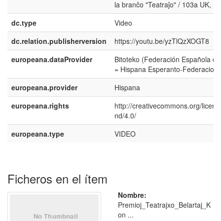
la branĉo "Teatraĵo" / 103a UK, L
dc.type
Video
dc.relation.publisherversion
https://youtu.be/yzTlQzXOGT8
europeana.dataProvider
Bitoteko (Federación Española d
= Hispana Esperanto-Federacio)
europeana.provider
Hispana
europeana.rights
http://creativecommons.org/licens
nd/4.0/
europeana.type
VIDEO
Ficheros en el ítem
Nombre:
Premioj_Teatrajxo_Belartaj_K
on ...