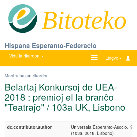
Bitoteko
Hispana Esperanto-Federacio
Vidu la rikordon
Ŝanĝu
Lingvo
navigadon
Montru bazan rikordon
Belartaj Konkursoj de UEA-
2018 : premioj el la branĉo
"Teatraĵo" / 103a UK, Lisbono
dc.contributor.author
Universala Esperanto-Asocio. Ko
(103a. 2018. Lisbono)