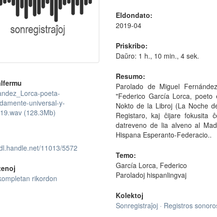
Eldondato:
2019-04
Priskribo:
Daŭro: 1 h., 10 min., 4 sek.
Resumo:
lfermu
Parolado de Miguel Fernández
ndez_Lorca-poeta-
"Federico García Lorca, poeto 
damente-universal-y-
Nokto de la Libroj (La Noche de 
019.wav (128.3Mb)
Registaro, kaj ĉijare fokusita
datreveno de lia alveno al Mad
Hispana Esperanto-Federacio..
hdl.handle.net/11013/5572
Temo:
García Lorca, Federico
tenoj
Paroladoj hispanlingvaj
kompletan rikordon
Kolektoj
Sonregistraĵoj · Registros sonoro