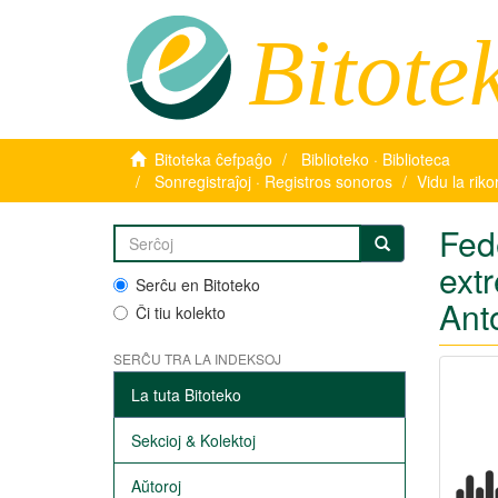
Bitote
Bitoteka ĉefpaĝo
Biblioteko · Biblioteca
Sonregistraĵoj · Registros sonoros
Vidu la rik
Fed
ext
Serĉu en Bitoteko
Ant
Ĉi tiu kolekto
SERĈU TRA LA INDEKSOJ
La tuta Bitoteko
Sekcioj & Kolektoj
Aŭtoroj