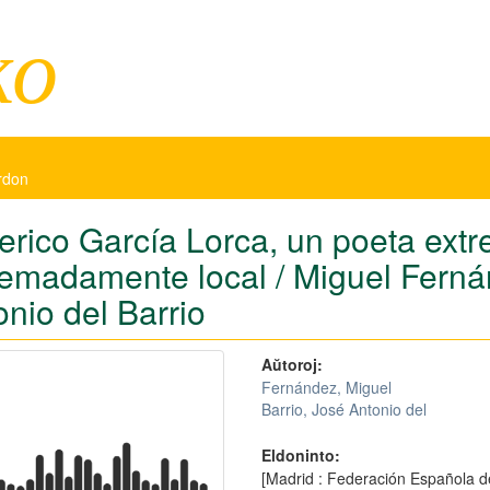
ko
ordon
erico García Lorca, un poeta ext
remadamente local / Miguel Ferná
onio del Barrio
Aŭtoroj:
Fernández, Miguel
Barrio, José Antonio del
Eldoninto:
[Madrid : Federación Española d