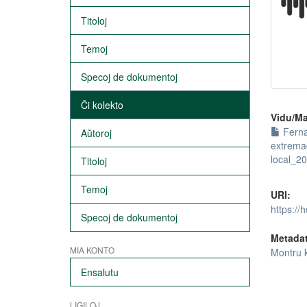
Titoloj
Temoj
Specoj de dokumentoj
Ĉi kolekto
Vidu/Ma
Ferna
Aŭtoroj
extrema
local_2
Titoloj
Temoj
URI:
https://
Specoj de dokumentoj
Metada
MIA KONTO
Montru 
Ensalutu
LIGILOJ