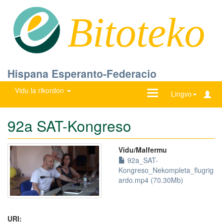
Bitoteko
Hispana Esperanto-Federacio
Vidu la rikordon
Ŝanĝu
Lingvo
navigadon
92a SAT-Kongreso
Vidu/Malfermu
92a_SAT-
Kongreso_Nekompleta_flugrig
ardo.mp4 (70.30Mb)
URI: