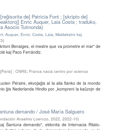
reĝisorita de] Patricia Font ; [skripto de]
eaktoroj] Enric Auquer, Laia Costa ; traduko,
a Asocio Tutmonda)
rt
;
Auquer, Enric
;
Costa, Laia
;
Maldekstro kaj
23
)
. Antoni Benaiges, el mestre que va prometre el mar" de
olé kaj Paco Ferrándiz.
(
[Paris] : CNRS, Franca nacia centro por scienca
ucien Péraire, ekvojaĝis al la alia flanko de la mondo
nio ĝis Nederlanda Hindio por „kompreni la kaŭzojn de
ntuna demando / José María Salguero
Fundación Anselmo Loernzo, 2022
,
2022-10
)
aj Ŝantuna demando", eldonita de Internacia Rilato-