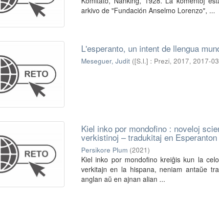
Komitato, Nanking, 1928. La komentoj est
arkivo de "Fundación Anselmo Lorenzo", ...
L'esperanto, un intent de llengua mun
Meseguer, Judit
(
[S.l.] : Prezi, 2017
,
2017-03
Kiel inko por mondofino : noveloj scien
verkistinoj – tradukitaj en Esperanton
Persikore Plum
(
2021
)
Kiel inko por mondofino kreiĝis kun la celo 
verkitajn en la hispana, neniam antaŭe tr
anglan aŭ en ajnan alian ...