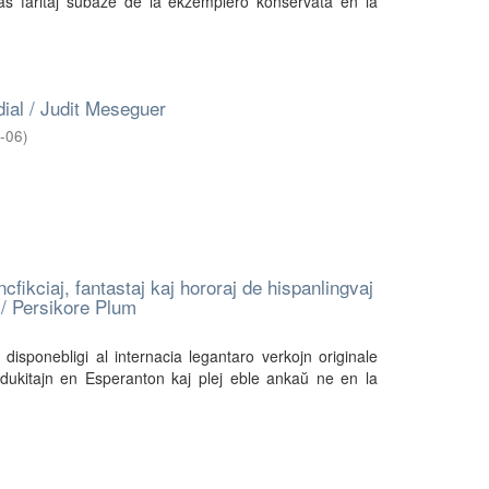
as faritaj subaze de la ekzemplero konservata en la
dial / Judit Meseguer
-06
)
cfikciaj, fantastaj kaj hororaj de hispanlingvaj
 / Persikore Plum
disponebligi al internacia legantaro verkojn originale
adukitajn en Esperanton kaj plej eble ankaŭ ne en la