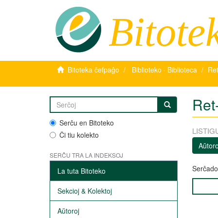
Bitote
Bitoteka ĉefpaĝo
Biblioteko · Biblioteca
Ret
Ret-
Serĉu en Bitoteko
LISTIG
Ĉi tiu kolekto
Aŭtoro
SERĈU TRA LA INDEKSOJ
Serĉado 
La tuta Bitoteko
Sekcioj & Kolektoj
Aŭtoroj