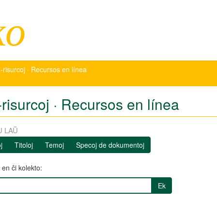
ko
-risurcoj · Recursos en línea
risurcoj · Recursos en línea
U LAŬ
j
Titoloj
Temoj
Specoj de dokumentoj
en ĉi kolekto:
Ek