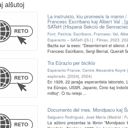
j alŝutoj
La instruisto, kiu promesis la maron / [
Francesc Escribano kaj Albert Val ; [g
SATeH (Hispana Sekcio de Sennaciec
Font, Patricia
;
Escribano, Francesc
;
Val, Albe
Esperanto – SATeH
(
[S.l.] : Filmax, 2023
,
20
Bazita sur la eseo: "Desenterrant el silenci
Francesc Escribano, Sergi Bernal, Queralt S
Tra Eŭrazio per biciklo
Espéranto-France
;
Centre Alexandre Koyré
esplorado, [2024]
,
2024
)
En 1928, 22-jaraĝa esperantista laboristo, L
tra Eŭropo, USSR, Japanio, Ĉinio kaj Indoĉi
militoj“. Ĉi tiu retejo ...
Documento del mes. Mondpaco kaj Ŝa
Salguero Rodríguez, José María
(
Madrid : 
La aŭtoro prezentas la libron "Mondpaco k