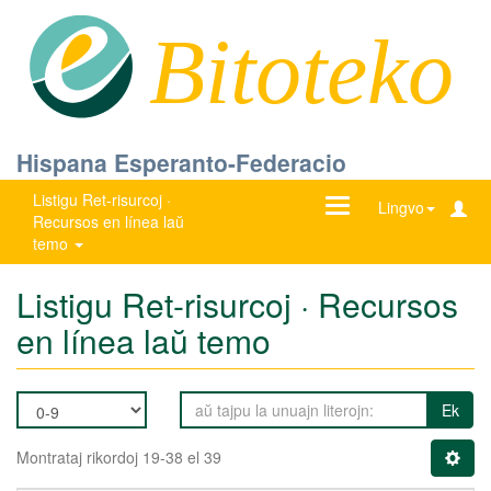
Bitoteko
Hispana Esperanto-Federacio
Listigu Ret-risurcoj ·
Ŝanĝu
Lingvo
Recursos en línea laŭ
navigadon
temo
Listigu Ret-risurcoj · Recursos
en línea laŭ temo
Ek
Montrataj rikordoj 19-38 el 39