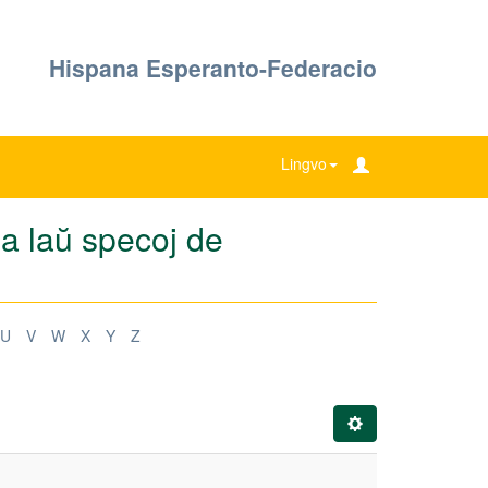
Hispana Esperanto-Federacio
Lingvo
ea laŭ specoj de
U
V
W
X
Y
Z