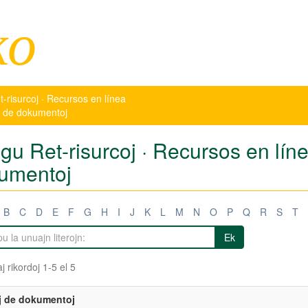
ko
t-risurcoj · Recursos en línea
oj de dokumentoj
igu Ret-risurcoj · Recursos en lín
umentoj
B
C
D
E
F
G
H
I
J
K
L
M
N
O
P
Q
R
S
T
Ek
j rikordoj 1-5 el 5
j de dokumentoj