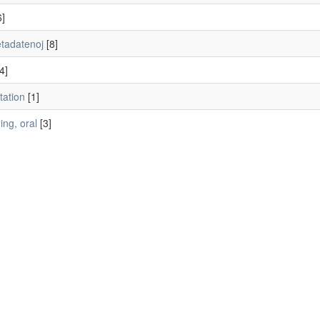
]
tadatenoj
[8]
4]
tation
[1]
ng, oral
[3]