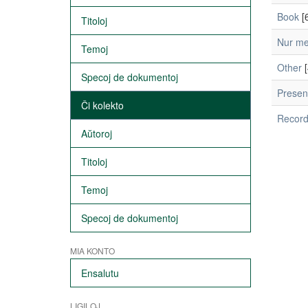
Book
[6
Titoloj
Nur me
Temoj
Other
[
Specoj de dokumentoj
Presen
Ĉi kolekto
Recordi
Aŭtoroj
Titoloj
Temoj
Specoj de dokumentoj
MIA KONTO
Ensalutu
LIGILOJ