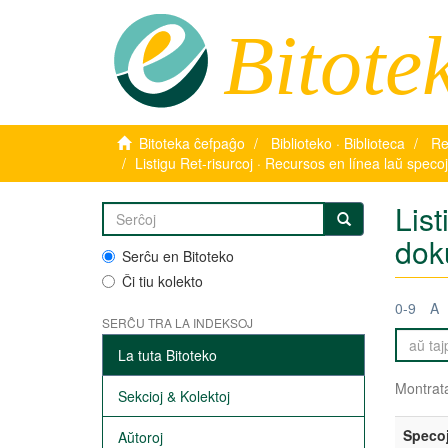
Bitote
Bitoteka ĉefpaĝo
Biblioteko · Biblioteca
Re
Listigu Ret-risurcoj · Recursos en línea laŭ spec
List
dok
Serĉu en Bitoteko
Ĉi tiu kolekto
0-9
A
SERĈU TRA LA INDEKSOJ
La tuta Bitoteko
Montrata
Sekcioj & Kolektoj
Speco
Aŭtoroj