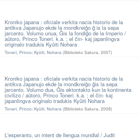
Kroniko japana : oficiale verkita nacia historio de la
antikva Japanujo ekde la mondkreiĝo ĝ is la sepa
jarcento. Volumo unua, Ĝis la fondiĝo de la Imperio /
aŭtoro, Princo Toneri. k.a. ; el ĉin- kaj japanlingva
originalo tradukis Kyûiti Nohara
Toneri, Princo
;
Kyûiti, Nohara
(
Biblioteko Sakura
,
2007
)
Kroniko japana : oficiale verkita nacia historio de la
antikva Japanujo ekde la mondkreiĝo ĝis la sepa
jarcento. Volumo dua, Ĝis ektontakto kun la kontinenta
civilizo / aŭtoro, Princo Toneri. k.a. ; el ĉin- kaj
japanlingva originalo tradukis Kyûiti Nohara
Toneri, Princo
;
Kyûiti, Nohara
(
Biblioteko Sakura
,
2008
)
L'esperanto, un intent de llengua mundial / Judit