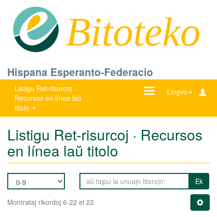
Bitoteko
Hispana Esperanto-Federacio
Listigu Ret-risurcoj ·
Ŝanĝu
Lingvo
Recursos en línea laŭ
navigadon
titolo
Listigu Ret-risurcoj · Recursos
en línea laŭ titolo
Ek
Montrataj rikordoj 6-22 el 22