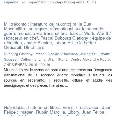
Lapenna, Ivo
(
Kopenhago : Fondaĵo Ivo Lapenna
,
1964
)
Militrakonto : literaturo kaj rakontoj pri la Dua
Mondmilito : un regard transnational sur la seconde
guerre mondiale = a transnational look at World War II /
rédacteur en chef, Pascal Dubourg Glatigny ; équipe de
rédaction, Javier Alcalde, István Ertl, Catherine
Gousseff, Ulrich Lins
Dubourg Glatigny, Pascal
;
Alcalde Villacampa, Javier
;
Ertl, István
;
Gousseff, Catherine
;
Lins, Ulrich
(
Paris : Centre Alexandre Koyré,
CNRS/EHESS, 2019-
,
2019
)
Militrakonto est le carnet de bord d’une recherche sur l’imaginaire
transnational de la seconde guerre mondiale à travers les
sources en espéranto. Il recueille, diffuse et étudie des
témoignages et des pièces littéraires ...
Nebrideblaj, historio pri liberaj virinoj / realización, Juan
Felipe ; imagen, Rubén Marcilla, Libory, Juan Felipe ;