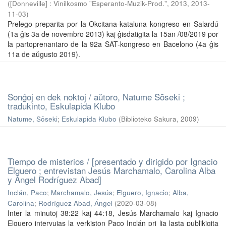
(
[Donneville] : Vinilkosmo "Esperanto-Muzik-Prod.", 2013
,
2013-
11-03
)
Prelego preparita por la Okcitana-kataluna kongreso en Salardú
(1a ĝis 3a de novembro 2013) kaj ĝisdatigita la 15an /08/2019 por
la partoprenantaro de la 92a SAT-kongreso en Bacelono (4a ĝis
11a de aŭgusto 2019).
Sonĝoj en dek noktoj / aŭtoro, Natume Sōseki ;
tradukinto, Eskulapida Klubo
Natume, Sōseki
;
Eskulapida Klubo
(
Biblioteko Sakura
,
2009
)
Tiempo de misterios / [presentado y dirigido por Ignacio
Elguero ; entrevistan Jesús Marchamalo, Carolina Alba
y Ángel Rodríguez Abad]
Inclán, Paco
;
Marchamalo, Jesús
;
Elguero, Ignacio
;
Alba,
Carolina
;
Rodríguez Abad, Ángel
(
2020-03-08
)
Inter la minutoj 38:22 kaj 44:18, Jesús Marchamalo kaj Ignacio
Elguero intervujas la verkiston Paco Inclán pri lia lasta publikigita