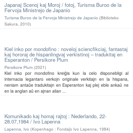
Japanaj Scenoj kaj Moroj / fotoj, Turisma Buroo de la
Fervoja Ministrejo de Japanio
Turisma Buroo de la Fervoja Ministrejo de Japanio
(
Biblioteko
Sakura
,
2010
)
Kiel inko por mondofino : noveloj sciencfikciaj, fantastaj
kaj hororaj de hispanlingvaj verkistinoj – tradukitaj en
Esperanton / Persikore Plum
Persikore Plum
(
2021
)
Kiel inko por mondofino kreiĝis kun la celo disponebligi al
internacia legantaro verkojn originale verkitajn en la hispana,
neniam antaŭe tradukitajn en Esperanton kaj plej eble ankaŭ ne
en la anglan aŭ en ajnan alian ...
Komunikado kaj homaj rajtoj : Nederlando, 22-
28.07,1984 / Ivo Lapenna
Lapenna, Ivo
(
Kopenhago : Fondaĵo Ivo Lapenna
,
1984
)