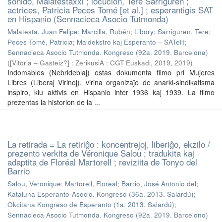
sonido, Malatestaxxl ; locución, Tere Sarriguren ;
actrices, Patricia Peces Tomé [et al.] ; esperantigis SAT
en Hispanio (Sennacieca Asocio Tutmonda)
Malatesta, Juan Felipe
;
Marcilla, Rubén
;
Libory
;
Sarriguren, Tere
;
Peces Tomé, Patricia
;
Maldekstro kaj Esperanto – SATeH
;
Sennacieca Asocio Tutmonda. Kongreso (92a. 2019. Barcelona)
(
[Vitoria – Gasteiz?] : ZerikusiA : CGT Euskadi, 2019
,
2019
)
Indomables (Nebrideblaj) estas dokumenta filmo pri Mujeres
Libres (Liberaj Virinoj), virina organizaĵo de anarki-sindikatisma
inspiro, kiu aktivis en Hispanio inter 1936 kaj 1939. La filmo
prezentas la historion de la ...
La retirada = La retiriĝo : koncentrejoj, liberiĝo, ekzilo /
prezento verkita de Véronique Salou ; tradukita kaj
adaptita de Floréal Martorell ; reviziita de Tonyo del
Barrio
Salou, Veronique
;
Martorell, Floreal
;
Barrio, José Antonio del
;
Kataluna Esperanto-Asocio. Kongreso (36a. 2013. Salardú)
;
Okcitana Kongreso de Esperanto (1a. 2013. Salardú)
;
Sennacieca Asocio Tutmonda. Kongreso (92a. 2019. Barcelono)