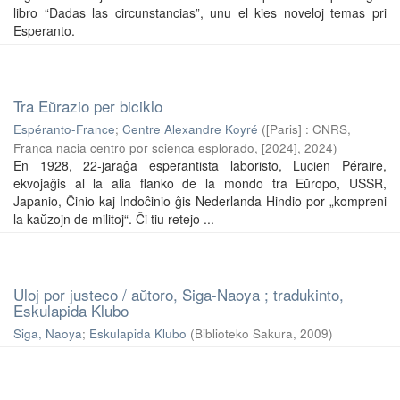
libro “Dadas las circunstancias”, unu el kies noveloj temas pri
Esperanto.
Tra Eŭrazio per biciklo
Espéranto-France
;
Centre Alexandre Koyré
(
[Paris] : CNRS,
Franca nacia centro por scienca esplorado, [2024]
,
2024
)
En 1928, 22-jaraĝa esperantista laboristo, Lucien Péraire,
ekvojaĝis al la alia flanko de la mondo tra Eŭropo, USSR,
Japanio, Ĉinio kaj Indoĉinio ĝis Nederlanda Hindio por „kompreni
la kaŭzojn de militoj“. Ĉi tiu retejo ...
Uloj por justeco / aŭtoro, Siga-Naoya ; tradukinto,
Eskulapida Klubo
Siga, Naoya
;
Eskulapida Klubo
(
Biblioteko Sakura
,
2009
)