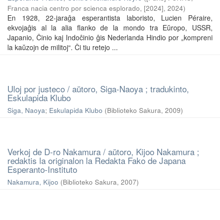
Franca nacia centro por scienca esplorado, [2024]
,
2024
)
En 1928, 22-jaraĝa esperantista laboristo, Lucien Péraire,
ekvojaĝis al la alia flanko de la mondo tra Eŭropo, USSR,
Japanio, Ĉinio kaj Indoĉinio ĝis Nederlanda Hindio por „kompreni
la kaŭzojn de militoj“. Ĉi tiu retejo ...
Uloj por justeco / aŭtoro, Siga-Naoya ; tradukinto,
Eskulapida Klubo
Siga, Naoya
;
Eskulapida Klubo
(
Biblioteko Sakura
,
2009
)
Verkoj de D-ro Nakamura / aŭtoro, Kijoo Nakamura ;
redaktis la originalon la Redakta Fako de Japana
Esperanto-Instituto
Nakamura, Kijoo
(
Biblioteko Sakura
,
2007
)