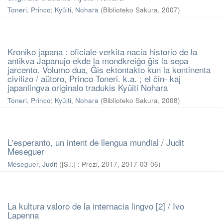
Toneri, Princo
;
Kyûiti, Nohara
(
Biblioteko Sakura
,
2007
)
Kroniko japana : oficiale verkita nacia historio de la
antikva Japanujo ekde la mondkreiĝo ĝis la sepa
jarcento. Volumo dua, Ĝis ektontakto kun la kontinenta
civilizo / aŭtoro, Princo Toneri. k.a. ; el ĉin- kaj
japanlingva originalo tradukis Kyûiti Nohara
Toneri, Princo
;
Kyûiti, Nohara
(
Biblioteko Sakura
,
2008
)
L'esperanto, un intent de llengua mundial / Judit
Meseguer
Meseguer, Judit
(
[S.l.] : Prezi, 2017
,
2017-03-06
)
La kultura valoro de la internacia lingvo [2] / Ivo
Lapenna