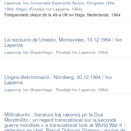
Lapenna, Ivo
;
Universala Esperanto-Asocio. Kongreso (49a.
1964. Hago)
(
Fondaĵo Ivo Lappena
,
1964
)
Festparolado okaze de la 49-a UK en Hago, Nederlando, 1964
La rezolucio de Unesko, Montevideo, 10.12.1954 / Ivo
Lapenna
Lapenna, Ivo
(
Kopenhago : Fondaĵo Ivo Lapenna
,
1954
)
Lingva diskriminacio : Nürnberg, 30.12.1964 / Ivo
Lapenna
Lapenna, Ivo
(
Kopenhago : Fondaĵo Ivo Lapenna
,
1964
)
Militrakonto : literaturo kaj rakontoj pri la Dua
Mondmilito : un regard transnational sur la seconde
guerre mondiale = a transnational look at World War II /
rédacteur en chef, Pascal Dubourg Glatigny ; équipe de