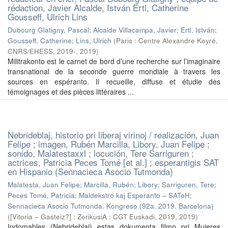
rédaction, Javier Alcalde, István Ertl, Catherine
Gousseff, Ulrich Lins
Dubourg Glatigny, Pascal
;
Alcalde Villacampa, Javier
;
Ertl, István
;
Gousseff, Catherine
;
Lins, Ulrich
(
Paris : Centre Alexandre Koyré,
CNRS/EHESS, 2019-
,
2019
)
Militrakonto est le carnet de bord d’une recherche sur l’imaginaire
transnational de la seconde guerre mondiale à travers les
sources en espéranto. Il recueille, diffuse et étudie des
témoignages et des pièces littéraires ...
Nebrideblaj, historio pri liberaj virinoj / realización, Juan
Felipe ; imagen, Rubén Marcilla, Libory, Juan Felipe ;
sonido, Malatestaxxl ; locución, Tere Sarriguren ;
actrices, Patricia Peces Tomé [et al.] ; esperantigis SAT
en Hispanio (Sennacieca Asocio Tutmonda)
Malatesta, Juan Felipe
;
Marcilla, Rubén
;
Libory
;
Sarriguren, Tere
;
Peces Tomé, Patricia
;
Maldekstro kaj Esperanto – SATeH
;
Sennacieca Asocio Tutmonda. Kongreso (92a. 2019. Barcelona)
(
[Vitoria – Gasteiz?] : ZerikusiA : CGT Euskadi, 2019
,
2019
)
Indomables (Nebrideblaj) estas dokumenta filmo pri Mujeres