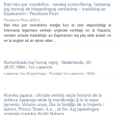
Kiel inko por mondofino : noveloj sciencfikciaj, fantastaj
kaj hororaj de hispanlingvaj verkistinoj – tradukitaj en
Esperanton / Persikore Plum
Persikore Plum
(
2021
)
Kiel inko por mondofino kreiĝis kun la celo disponebligi al
internacia legantaro verkojn originale verkitajn en la hispana,
neniam antaŭe tradukitajn en Esperanton kaj plej eble ankaŭ ne
en la anglan aŭ en ajnan alian ...
Komunikado kaj homaj rajtoj : Nederlando, 22-
28.07,1984 / Ivo Lapenna
Lapenna, Ivo
(
Kopenhago : Fondaĵo Ivo Lapenna
,
1984
)
Kroniko japana : oficiale verkita nacia historio de la
antikva Japanujo ekde la mondkreiĝo ĝ is la sepa
jarcento. Volumo unua, Ĝis la fondiĝo de la Imperio /
aŭtoro, Princo Toneri. k.a. ; el ĉin- kaj japanlingva
originalo tradukis Kyûiti Nohara