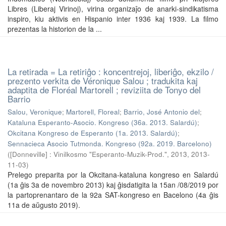
Libres (Liberaj Virinoj), virina organizaĵo de anarki-sindikatisma
inspiro, kiu aktivis en Hispanio inter 1936 kaj 1939. La filmo
prezentas la historion de la ...
La retirada = La retiriĝo : koncentrejoj, liberiĝo, ekzilo /
prezento verkita de Véronique Salou ; tradukita kaj
adaptita de Floréal Martorell ; reviziita de Tonyo del
Barrio
Salou, Veronique
;
Martorell, Floreal
;
Barrio, José Antonio del
;
Kataluna Esperanto-Asocio. Kongreso (36a. 2013. Salardú)
;
Okcitana Kongreso de Esperanto (1a. 2013. Salardú)
;
Sennacieca Asocio Tutmonda. Kongreso (92a. 2019. Barcelono)
(
[Donneville] : Vinilkosmo "Esperanto-Muzik-Prod.", 2013
,
2013-
11-03
)
Prelego preparita por la Okcitana-kataluna kongreso en Salardú
(1a ĝis 3a de novembro 2013) kaj ĝisdatigita la 15an /08/2019 por
la partoprenantaro de la 92a SAT-kongreso en Bacelono (4a ĝis
11a de aŭgusto 2019).