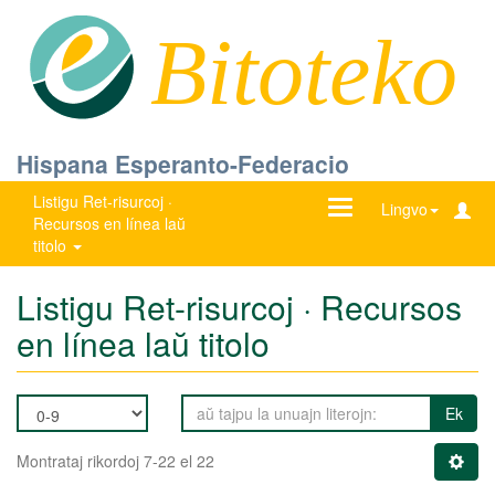
Bitoteko
Hispana Esperanto-Federacio
Listigu Ret-risurcoj ·
Ŝanĝu
Lingvo
Recursos en línea laŭ
navigadon
titolo
Listigu Ret-risurcoj · Recursos
en línea laŭ titolo
Ek
Montrataj rikordoj 7-22 el 22