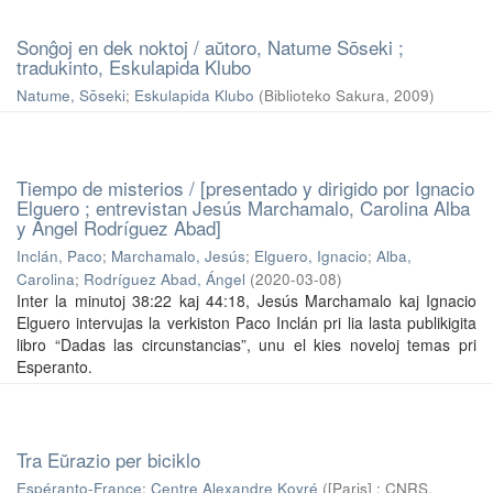
Sonĝoj en dek noktoj / aŭtoro, Natume Sōseki ;
tradukinto, Eskulapida Klubo
Natume, Sōseki
;
Eskulapida Klubo
(
Biblioteko Sakura
,
2009
)
Tiempo de misterios / [presentado y dirigido por Ignacio
Elguero ; entrevistan Jesús Marchamalo, Carolina Alba
y Ángel Rodríguez Abad]
Inclán, Paco
;
Marchamalo, Jesús
;
Elguero, Ignacio
;
Alba,
Carolina
;
Rodríguez Abad, Ángel
(
2020-03-08
)
Inter la minutoj 38:22 kaj 44:18, Jesús Marchamalo kaj Ignacio
Elguero intervujas la verkiston Paco Inclán pri lia lasta publikigita
libro “Dadas las circunstancias”, unu el kies noveloj temas pri
Esperanto.
Tra Eŭrazio per biciklo
Espéranto-France
;
Centre Alexandre Koyré
(
[Paris] : CNRS,