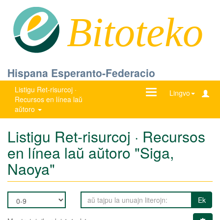
Bitoteko
Hispana Esperanto-Federacio
Listigu Ret-risurcoj ·
Ŝanĝu
Lingvo
Recursos en línea laŭ
navigadon
aŭtoro
Listigu Ret-risurcoj · Recursos
en línea laŭ aŭtoro "Siga,
Naoya"
Ek