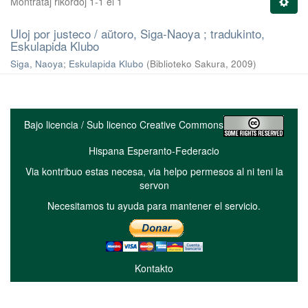
Montrataj rikordoj 1-1 el 1
Uloj por justeco / aŭtoro, Siga-Naoya ; tradukinto,
Eskulapida Klubo
Siga, Naoya
;
Eskulapida Klubo
(
Biblioteko Sakura
,
2009
)
Bajo licencia / Sub licenco Creative Commons
Hispana Esperanto-Federacio
Via kontribuo estas necesa, via helpo permesos al ni teni la
servon
Necesitamos tu ayuda para mantener el servicio.
Kontakto