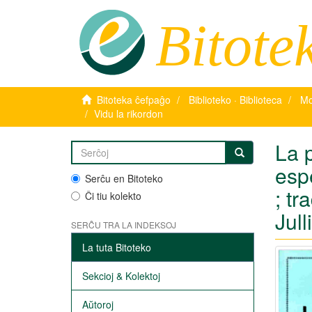
Bitote
Bitoteka ĉefpaĝo
Biblioteko · Biblioteca
Mo
Vidu la rikordon
La 
esp
Serĉu en Bitoteko
; tr
Ĉi tiu kolekto
Jul
SERĈU TRA LA INDEKSOJ
La tuta Bitoteko
Sekcioj & Kolektoj
Aŭtoroj