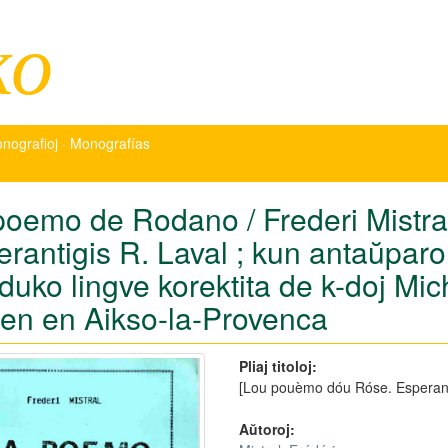
ko
nografioj · Monografías
poemo de Rodano / Frederi Mistral 
erantigis R. Laval ; kun antaŭpar
aduko lingve korektita de k-doj Mi
lien en Aikso-la-Provenca
Pliaj titoloj:
[Lou pouèmo dóu Róse. Esperan
Aŭtoroj: