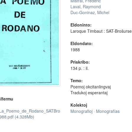
Mistral, Frédéric
Laval, Raymond
Duc-Goninaz, Michel
Eldoninto:
Laroque Timbaut : SAT-Broŝurser
Eldondato:
1988
Priskribo:
134 p. : il.
Temo:
Poemoj okcitanlingvaj
Tradukoj esperantaj
lfermu
Kolektoj
l_La_Poemo_de_Rodano_SATBro
Monografioj · Monografías
988.pdf (4.328Mb)