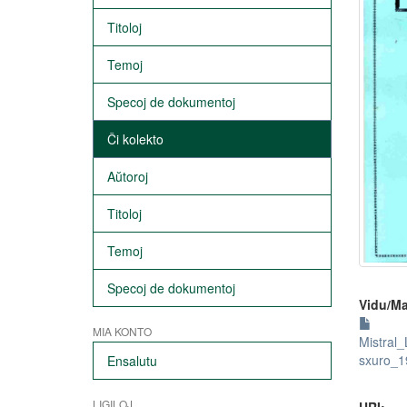
Titoloj
Temoj
Specoj de dokumentoj
Ĉi kolekto
Aŭtoroj
Titoloj
Temoj
Specoj de dokumentoj
Vidu/Ma
MIA KONTO
Mistra
sxuro_1
Ensalutu
LIGILOJ
URI: