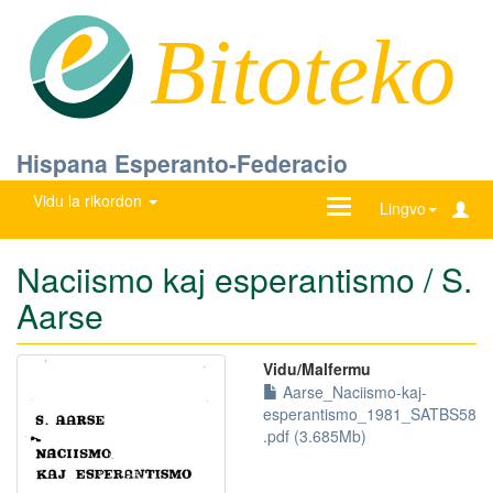
Bitoteko
Hispana Esperanto-Federacio
Vidu la rikordon
Ŝanĝu
Lingvo
navigadon
Naciismo kaj esperantismo / S.
Aarse
Vidu/Malfermu
Aarse_Naciismo-kaj-
esperantismo_1981_SATBS58
.pdf (3.685Mb)