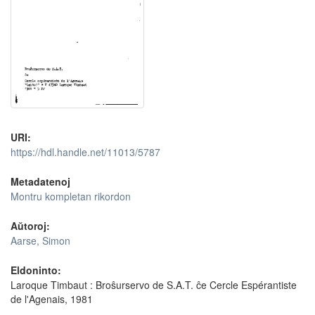
URI:
https://hdl.handle.net/11013/5787
Metadatenoj
Montru kompletan rikordon
Aŭtoroj:
Aarse, Simon
Eldoninto:
Laroque Timbaut : Broŝurservo de S.A.T. ĉe Cercle Espérantiste
de l'Agenais, 1981