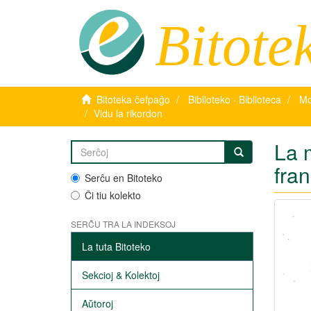
Bitote
Bitoteka ĉefpaĝo
Biblioteko · Biblioteca
Mo
Vidu la rikordon
La 
fra
Serĉu en Bitoteko
Ĉi tiu kolekto
SERĈU TRA LA INDEKSOJ
La tuta Bitoteko
Sekcioj & Kolektoj
Aŭtoroj