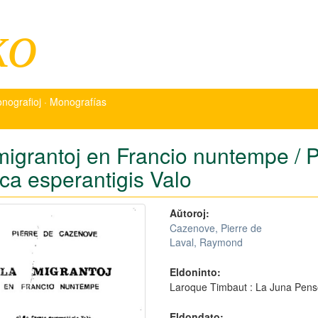
ko
nografioj · Monografías
migrantoj en Francio nuntempe / P
nca esperantigis Valo
Aŭtoroj:
Cazenove, Pierre de
Laval, Raymond
Eldoninto:
Laroque Timbaut : La Juna Pens
Eldondato: