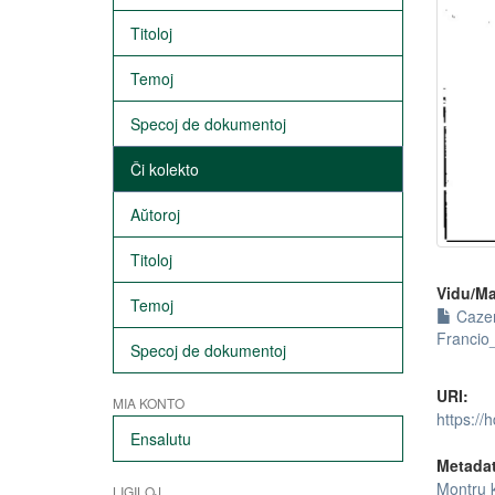
Titoloj
Temoj
Specoj de dokumentoj
Ĉi kolekto
Aŭtoroj
Titoloj
Vidu/Ma
Temoj
Cazen
Francio
Specoj de dokumentoj
URI:
MIA KONTO
https://
Ensalutu
Metada
Montru 
LIGILOJ