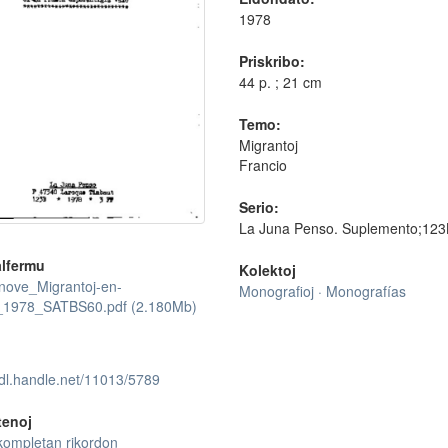
1978
Priskribo:
44 p. ; 21 cm
Temo:
Migrantoj
Francio
Serio:
La Juna Penso. Suplemento;123
lfermu
Kolektoj
ove_Migrantoj-en-
Monografioj · Monografías
_1978_SATBS60.pdf (2.180Mb)
hdl.handle.net/11013/5789
tenoj
kompletan rikordon