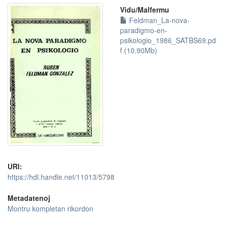
Vidu/Malfermu
Feldman_La-nova-
paradigmo-en-
psikologio_1986_SATBS69.pd
f (10.90Mb)
URI:
https://hdl.handle.net/11013/5798
Metadatenoj
Montru kompletan rikordon