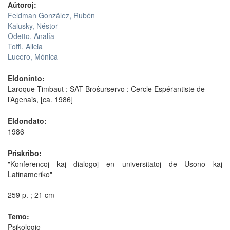
Aŭtoroj:
Feldman González, Rubén
Kalusky, Néstor
Odetto, Analía
Toffi, Alicia
Lucero, Mónica
Eldoninto:
Laroque Timbaut : SAT-Broŝurservo : Cercle Espérantiste de
l’Agenais, [ca. 1986]
Eldondato:
1986
Priskribo:
"Konferencoj kaj dialogoj en universitatoj de Usono kaj
Latinameriko"
259 p. ; 21 cm
Temo:
Psikologio