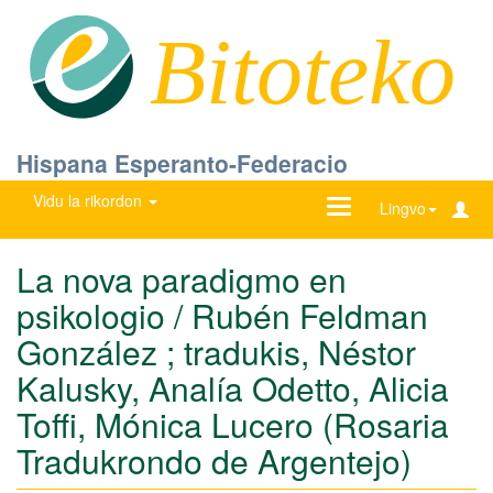
Bitoteko
Hispana Esperanto-Federacio
Vidu la rikordon
Ŝanĝu
Lingvo
navigadon
La nova paradigmo en
psikologio / Rubén Feldman
González ; tradukis, Néstor
Kalusky, Analía Odetto, Alicia
Toffi, Mónica Lucero (Rosaria
Tradukrondo de Argentejo)