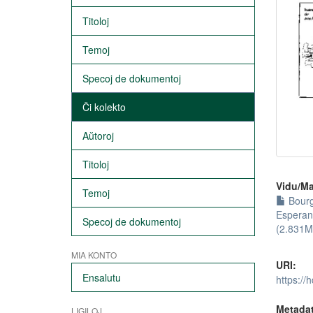
Titoloj
Temoj
Specoj de dokumentoj
Ĉi kolekto
Aŭtoroj
Titoloj
Vidu/Ma
Temoj
Bourg
Esperan
Specoj de dokumentoj
(2.831M
MIA KONTO
URI:
Ensalutu
https://
Metada
LIGILOJ