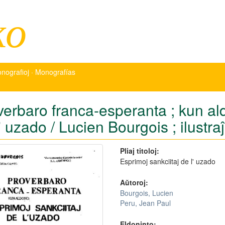
ko
nografioj · Monografías
verbaro franca-esperanta ; kun ald
' uzado / Lucien Bourgois ; ilustr
Pliaj titoloj:
Esprimoj sankciitaj de l' uzado
Aŭtoroj:
Bourgois, Lucien
Peru, Jean Paul
Eldoninto: