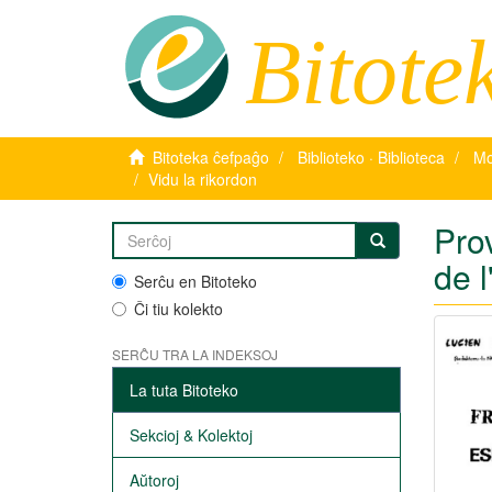
Bitote
Bitoteka ĉefpaĝo
Biblioteko · Biblioteca
Mo
Vidu la rikordon
Pro
de l
Serĉu en Bitoteko
Ĉi tiu kolekto
SERĈU TRA LA INDEKSOJ
La tuta Bitoteko
Sekcioj & Kolektoj
Aŭtoroj