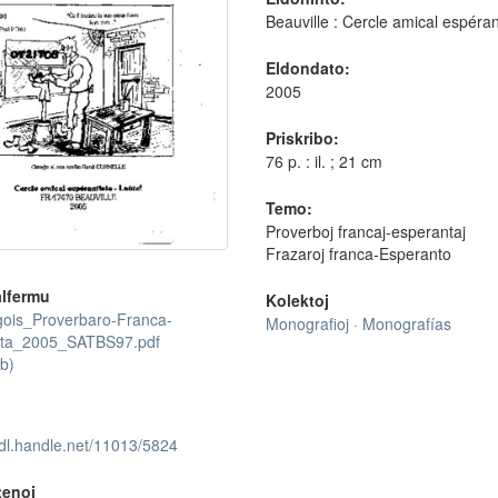
Beauville : Cercle amical espéran
Eldondato:
2005
Priskribo:
76 p. : il. ; 21 cm
Temo:
Proverboj francaj-esperantaj
Frazaroj franca-Esperanto
lfermu
Kolektoj
ois_Proverbaro-Franca-
Monografioj · Monografías
ta_2005_SATBS97.pdf
b)
hdl.handle.net/11013/5824
tenoj