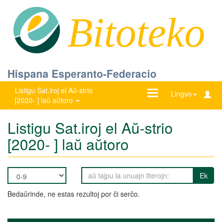
Bitoteko
Hispana Esperanto-Federacio
Listigu Sat.iroj el Aŭ-strio
Ŝanĝu
Lingvo
[2020- ] laŭ aŭtoro
navigadon
Listigu Sat.iroj el Aŭ-strio
[2020- ] laŭ aŭtoro
Ek
Bedaŭrinde, ne estas rezultoj por ĉi serĉo.