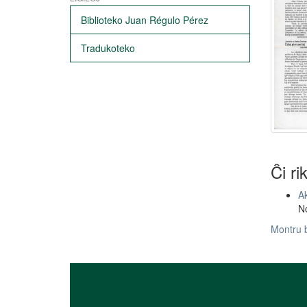
Biblioteko Juan Régulo Pérez
Tradukoteko
Ĉi ri
Ak
N
Montru 