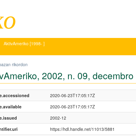
ko
AktivAmeriko [1998- ]
bazan rikordon
ivAmeriko, 2002, n. 09, decembro
e.accessioned
2020-06-23T17:05:17Z
e.available
2020-06-23T17:05:17Z
e.issued
2002-12
tifier.uri
https://hdl.handle.net/11013/5881