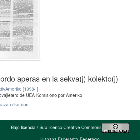
kordo aperas en la sekva(j) kolekto(j)
tivAmeriko [1998- ]
ovaĵletero de UEA-Komisiono por Ameriko
bazan rikordon
Bajo licencia / Sub licenco Creative Commons
Hispana Esperanto-Federacio