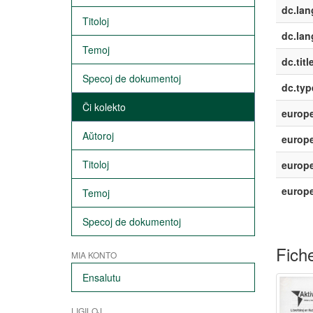
dc.la
Titoloj
dc.lan
Temoj
dc.titl
Specoj de dokumentoj
dc.typ
Ĉi kolekto
europe
Aŭtoroj
europe
Titoloj
europe
europ
Temoj
Specoj de dokumentoj
Fiche
MIA KONTO
Ensalutu
LIGILOJ