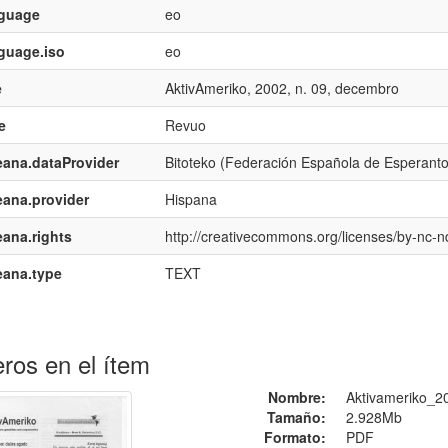
nguage
eo
guage.iso
eo
e
AktivAmeriko, 2002, n. 09, decembro
e
Revuo
ana.dataProvider
Bitoteko (Federación Española de Esperant
ana.provider
Hispana
ana.rights
http://creativecommons.org/licenses/by-nc-n
eana.type
TEXT
ros en el ítem
Nombre:
Aktivameriko_2
Tamaño:
2.928Mb
Formato:
PDF