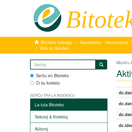
Bitote
Bitoteka ĉefpaĝo
Gazetoteko · Hemeroteca
Vidu la rikordon
Montru 
Akt
Serĉu en Bitoteko
Ĉi tiu kolekto
dc.dat
SERĈU TRA LA INDEKSOJ
dc.dat
La tuta Bitoteko
dc.dat
Sekcioj & Kolektoj
dc.iden
Aŭtoroj