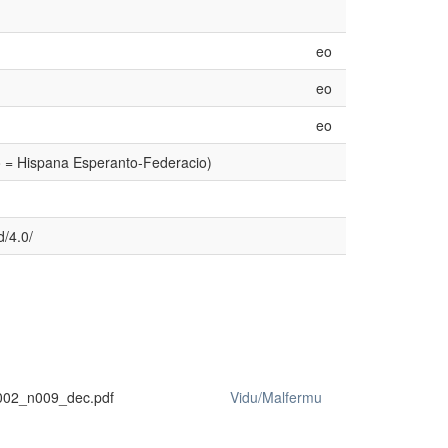
eo
eo
eo
o = Hispana Esperanto-Federacio)
d/4.0/
002_n009_dec.pdf
Vidu/Malfermu