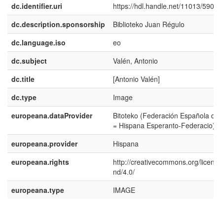
dc.identifier.uri
https://hdl.handle.net/11013/590
dc.description.sponsorship
Biblioteko Juan Régulo
dc.language.iso
eo
dc.subject
Valén, Antonio
dc.title
[Antonio Valén]
dc.type
Image
europeana.dataProvider
Bitoteko (Federación Española de
= Hispana Esperanto-Federacio)
europeana.provider
Hispana
europeana.rights
http://creativecommons.org/licens
nd/4.0/
europeana.type
IMAGE