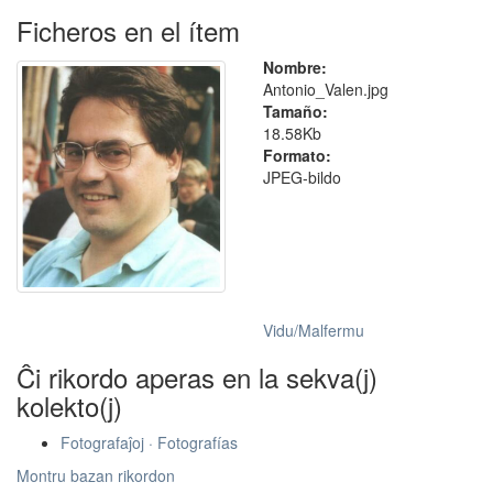
Ficheros en el ítem
Nombre:
Antonio_Valen.jpg
Tamaño:
18.58Kb
Formato:
JPEG-bildo
Vidu/Malfermu
Ĉi rikordo aperas en la sekva(j)
kolekto(j)
Fotografaĵoj · Fotografías
Montru bazan rikordon