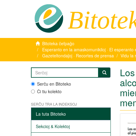
Bitote
Bitoteka ĉefpaĝo
Esperanto en la amaskomunikiloj · El esperanto 
Gazeteltondaĵoj · Recortes de prensa
Vidu la 
Los
alco
Serĉu en Bitoteko
mie
Ĉi tiu kolekto
mem
SERĈU TRA LA INDEKSOJ
La tuta Bitoteko
Sekcioj & Kolektoj