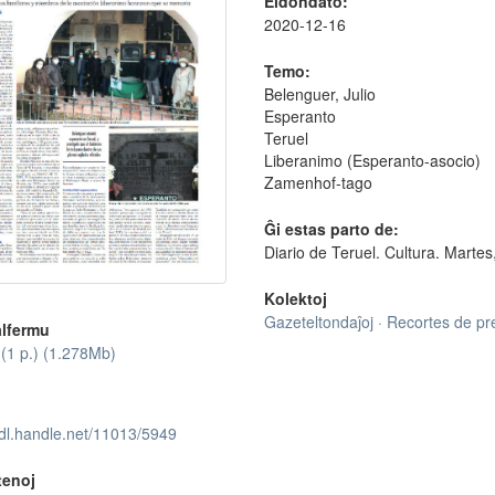
Eldondato:
2020-12-16
Temo:
Belenguer, Julio
Esperanto
Teruel
Liberanimo (Esperanto-asocio)
Zamenhof-tago
Ĝi estas parto de:
Diario de Teruel. Cultura. Marte
Kolektoj
Gazeteltondaĵoj · Recortes de p
lfermu
(1 p.) (1.278Mb)
hdl.handle.net/11013/5949
tenoj