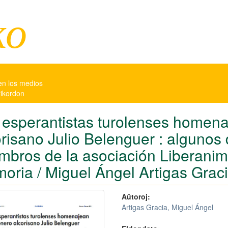
ko
en los medios
rikordon
 esperantistas turolenses homena
risano Julio Belenguer : algunos 
mbros de la asociación Liberanim
oria / Miguel Ángel Artigas Grac
Aŭtoroj:
Artigas Gracia, Miguel Ángel