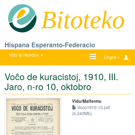
Bitoteko
Hispana Esperanto-Federacio
Vidu la rikordon
Ŝanĝu
Lingvo
navigadon
Voĉo de kuracistoj, 1910, III.
Jaro, n-ro 10, oktobro
Vidu/Malfermu
Voco1910-10.pdf
(6.240Mb)