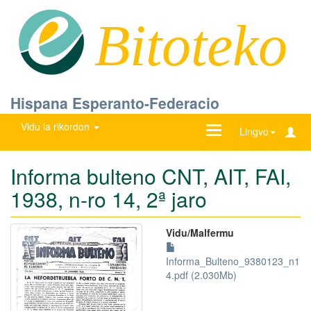
Bitoteko
Hispana Esperanto-Federacio
Vidu la rikordon
Ŝanĝu
Lingvo
navigadon
Informa bulteno CNT, AIT, FAI,
1938, n-ro 14, 2ª jaro
Vidu/Malfermu
Informa_Bulteno_9380123_n1
4.pdf (2.030Mb)