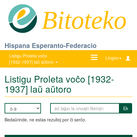
Bitoteko
Hispana Esperanto-Federacio
Listigu Proleta voĉo
Ŝanĝu
Lingvo
[1932-1937] laŭ aŭtoro
navigadon
Listigu Proleta voĉo [1932-
1937] laŭ aŭtoro
Ek
Bedaŭrinde, ne estas rezultoj por ĉi serĉo.