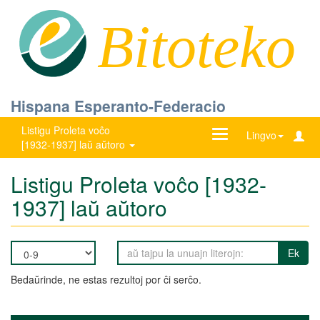
Bitoteko
Hispana Esperanto-Federacio
Listigu Proleta voĉo
Ŝanĝu
Lingvo
[1932-1937] laŭ aŭtoro
navigadon
Listigu Proleta voĉo [1932-
1937] laŭ aŭtoro
Ek
Bedaŭrinde, ne estas rezultoj por ĉi serĉo.