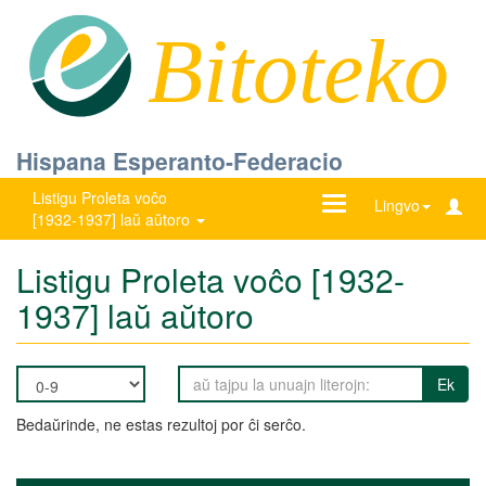
Bitoteko
Hispana Esperanto-Federacio
Listigu Proleta voĉo
Ŝanĝu
Lingvo
[1932-1937] laŭ aŭtoro
navigadon
Listigu Proleta voĉo [1932-
1937] laŭ aŭtoro
Ek
Bedaŭrinde, ne estas rezultoj por ĉi serĉo.