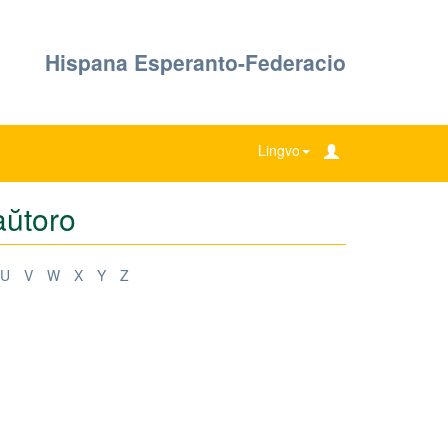
Hispana Esperanto-Federacio
Lingvo
aŭtoro
U
V
W
X
Y
Z