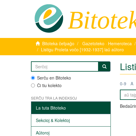
Bitote
Bitoteka ĉefpaĝo
Gazetoteko · Hemeroteca
Listigu Proleta voĉo [1932-1937] laŭ aŭtoro
Lis
Serĉu en Bitoteko
0-9
A
Ĉi tiu kolekto
SERĈU TRA LA INDEKSOJ
Bedaŭrin
La tuta Bitoteko
Sekcioj & Kolektoj
Aŭtoroj