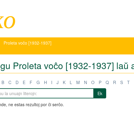
ko
Proleta voĉo [1932-1937]
tigu Proleta voĉo [1932-1937] laŭ 
B
C
D
E
F
G
H
I
J
K
L
M
N
O
P
Q
R
S
T
Ek
de, ne estas rezultoj por ĉi serĉo.