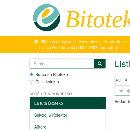
Bitote
Bitoteka ĉefpaĝo
Gazetoteko · Hemeroteca
Listigu Proleta voĉo [1932-1937] laŭ aŭtoro
Lis
Serĉu en Bitoteko
0-9
A
Ĉi tiu kolekto
SERĈU TRA LA INDEKSOJ
Bedaŭrin
La tuta Bitoteko
Sekcioj & Kolektoj
Aŭtoroj