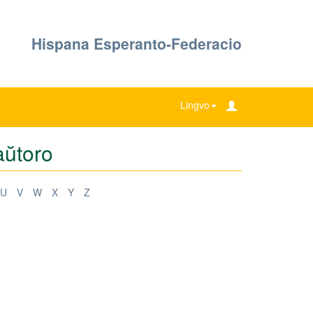
Hispana Esperanto-Federacio
Lingvo
aŭtoro
U
V
W
X
Y
Z