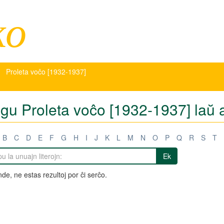
ko
Proleta voĉo [1932-1937]
tigu Proleta voĉo [1932-1937] laŭ 
B
C
D
E
F
G
H
I
J
K
L
M
N
O
P
Q
R
S
T
Ek
de, ne estas rezultoj por ĉi serĉo.