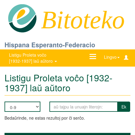
Bitoteko
Hispana Esperanto-Federacio
Listigu Proleta voĉo
Ŝanĝu
Lingvo
[1932-1937] laŭ aŭtoro
navigadon
Listigu Proleta voĉo [1932-
1937] laŭ aŭtoro
Ek
Bedaŭrinde, ne estas rezultoj por ĉi serĉo.