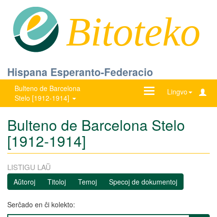
Bitoteko
Hispana Esperanto-Federacio
Bulteno de Barcelona
Ŝanĝu
Lingvo
Stelo [1912-1914]
navigadon
Bulteno de Barcelona Stelo
[1912-1914]
LISTIGU LAŬ
Aŭtoroj
Titoloj
Temoj
Specoj de dokumentoj
Serĉado en ĉi kolekto: