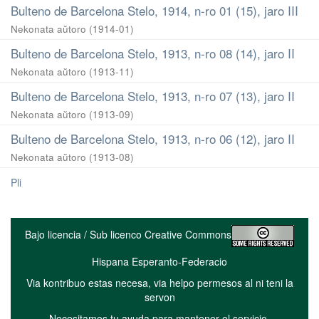
Bulteno de Barcelona Stelo, 1914, n-ro 01 (15), jaro III
Nekonata aŭtoro
(
1914-01
)
Bulteno de Barcelona Stelo, 1913, n-ro 08 (14), jaro II
Nekonata aŭtoro
(
1913-11
)
Bulteno de Barcelona Stelo, 1913, n-ro 07 (13), jaro II
Nekonata aŭtoro
(
1913-09
)
Bulteno de Barcelona Stelo, 1913, n-ro 06 (12), jaro II
Nekonata aŭtoro
(
1913-08
)
Pli
Bajo licencia / Sub licenco Creative Commons
Hispana Esperanto-Federacio
Via kontribuo estas necesa, via helpo permesos al ni teni la
servon
Necesitamos tu ayuda para mantener el servicio.