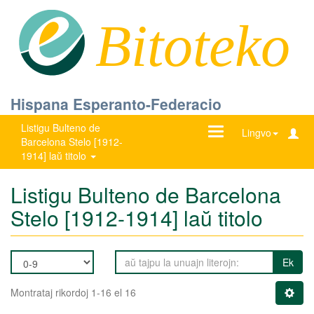
Bitoteko
Hispana Esperanto-Federacio
Listigu Bulteno de
Ŝanĝu
Lingvo
Barcelona Stelo [1912-
navigadon
1914] laŭ titolo
Listigu Bulteno de Barcelona
Stelo [1912-1914] laŭ titolo
Ek
Montrataj rikordoj 1-16 el 16