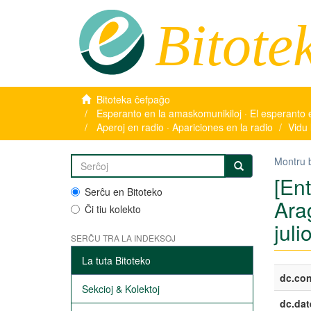
Bitote
Bitoteka ĉefpaĝo
Esperanto en la amaskomunikiloj · El esperanto 
Aperoj en radio · Apariciones en la radio
Vidu 
Montru 
[En
Serĉu en Bitoteko
Ara
Ĉi tiu kolekto
juli
SERĈU TRA LA INDEKSOJ
La tuta Bitoteko
dc.con
Sekcioj & Kolektoj
dc.dat