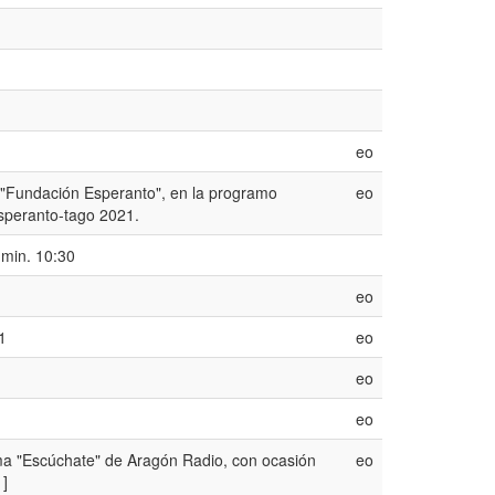
eo
 "Fundación Esperanto", en la programo
eo
speranto-tago 2021.
 min. 10:30
eo
1
eo
eo
eo
ma "Escúchate" de Aragón Radio, con ocasión
eo
1]