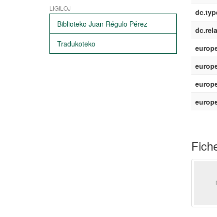
LIGILOJ
dc.typ
Biblioteko Juan Régulo Pérez
dc.rel
Tradukoteko
europe
europe
europe
europ
Fiche