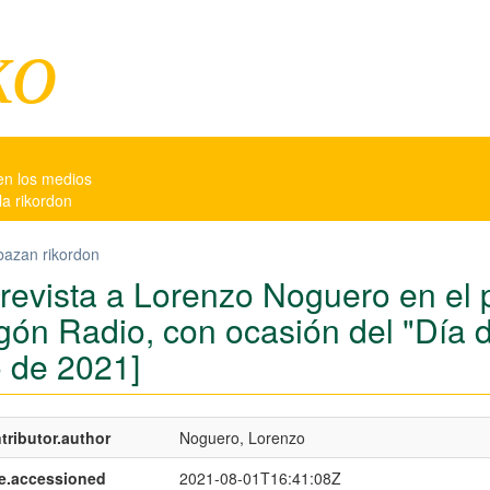
ko
en los medios
la rikordon
bazan rikordon
trevista a Lorenzo Noguero en el
gón Radio, con ocasión del "Día d
o de 2021]
tributor.author
Noguero, Lorenzo
e.accessioned
2021-08-01T16:41:08Z