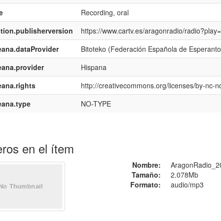
e
Recording, oral
ation.publisherversion
https://www.cartv.es/aragonradio/radio?pla
ana.dataProvider
Bitoteko (Federación Española de Esperant
ana.provider
Hispana
ana.rights
http://creativecommons.org/licenses/by-nc-nd
eana.type
NO-TYPE
ros en el ítem
Nombre:
AragonRadio_2
Tamaño:
2.078Mb
Formato:
audio/mp3