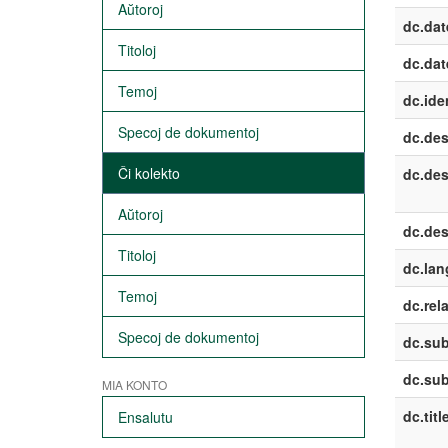
Aŭtoroj
dc.dat
Titoloj
dc.dat
Temoj
dc.iden
Specoj de dokumentoj
dc.des
Ĉi kolekto
dc.des
Aŭtoroj
dc.des
Titoloj
dc.lan
Temoj
dc.rela
Specoj de dokumentoj
dc.sub
dc.sub
MIA KONTO
dc.titl
Ensalutu