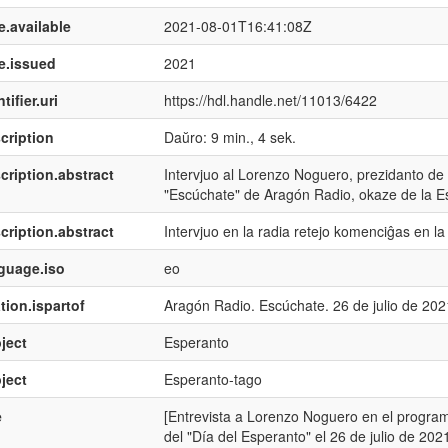
e.available
2021-08-01T16:41:08Z
e.issued
2021
tifier.uri
https://hdl.handle.net/11013/6422
cription
Daŭro: 9 min., 4 sek.
cription.abstract
Intervjuo al Lorenzo Noguero, prezidanto de
"Escúchate" de Aragón Radio, okaze de la E
cription.abstract
Intervjuo en la radia retejo komenciĝas en la
guage.iso
eo
tion.ispartof
Aragón Radio. Escúchate. 26 de julio de 202
ject
Esperanto
ject
Esperanto-tago
e
[Entrevista a Lorenzo Noguero en el progra
del "Día del Esperanto" el 26 de julio de 202