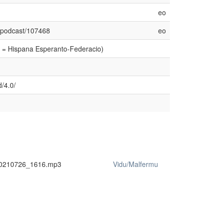
eo
y=podcast/107468
eo
o = Hispana Esperanto-Federacio)
/4.0/
0210726_1616.mp3
Vidu/Malfermu