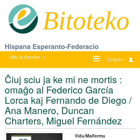
Bitoteko
Hispana Esperanto-Federacio
Vidu la rikordon
Ŝanĝu
Lingvo
navigadon
Ĉiuj sciu ja ke mi ne mortis :
omaĝo al Federico García
Lorca kaj Fernando de Diego /
Ana Manero, Duncan
Charters, Miguel Fernández
Vidu/Malfermu