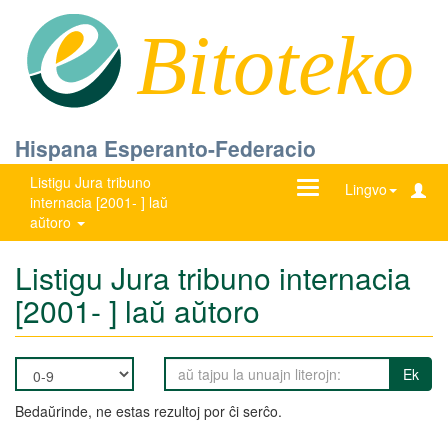
Bitoteko
Hispana Esperanto-Federacio
Listigu Jura tribuno
Ŝanĝu
Lingvo
internacia [2001- ] laŭ
navigadon
aŭtoro
Listigu Jura tribuno internacia
[2001- ] laŭ aŭtoro
Ek
Bedaŭrinde, ne estas rezultoj por ĉi serĉo.