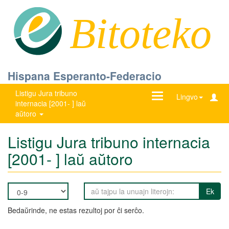
Bitoteko
Hispana Esperanto-Federacio
Listigu Jura tribuno
Ŝanĝu
Lingvo
internacia [2001- ] laŭ
navigadon
aŭtoro
Listigu Jura tribuno internacia
[2001- ] laŭ aŭtoro
Ek
Bedaŭrinde, ne estas rezultoj por ĉi serĉo.