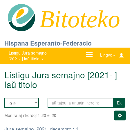
Bitoteko
Hispana Esperanto-Federacio
Listigu Jura semajno
Ŝanĝu
Lingvo
[2021- ] laŭ titolo
navigadon
Listigu Jura semajno [2021- ]
laŭ titolo
Ek
Montrataj rikordoj 1-20 el 20
Jura semajno, 2021, decembro : 1