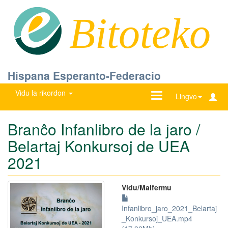
Bitoteko
Hispana Esperanto-Federacio
Vidu la rikordon
Ŝanĝu
Lingvo
navigadon
Branĉo Infanlibro de la jaro /
Belartaj Konkursoj de UEA
2021
Vidu/Malfermu
Infanlibro_jaro_2021_Belartaj
_Konkursoj_UEA.mp4