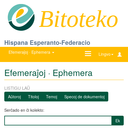
Bitoteko
Hispana Esperanto-Federacio
Efemeraĵoj · Ephemera
Ŝanĝu
Lingvo
navigadon
Efemeraĵoj · Ephemera
LISTIGU LAŬ
Aŭtoroj
Titoloj
Temoj
Specoj de dokumentoj
Serĉado en ĉi kolekto:
Ek