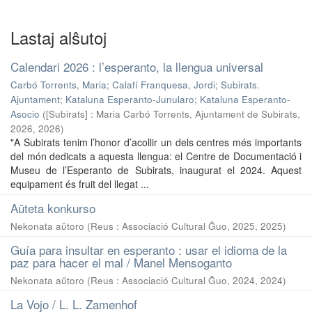
Lastaj alŝutoj
Calendari 2026 : l’esperanto, la llengua universal
Carbó Torrents, Maria
;
Calafí Franquesa, Jordi
;
Subirats.
Ajuntament
;
Kataluna Esperanto-Junularo
;
Kataluna Esperanto-
Asocio
(
[Subirats] : Maria Carbó Torrents, Ajuntament de Subirats,
2026
,
2026
)
"A Subirats tenim l’honor d’acollir un dels centres més importants
del món dedicats a aquesta llengua: el Centre de Documentació i
Museu de l’Esperanto de Subirats, inaugurat el 2024. Aquest
equipament és fruit del llegat ...
Aŭteta konkurso
Nekonata aŭtoro
(
Reus : Associació Cultural Ĝuo, 2025
,
2025
)
Guía para insultar en esperanto : usar el idioma de la
paz para hacer el mal / Manel Mensoganto
Nekonata aŭtoro
(
Reus : Associació Cultural Ĝuo, 2024
,
2024
)
La Vojo / L. L. Zamenhof