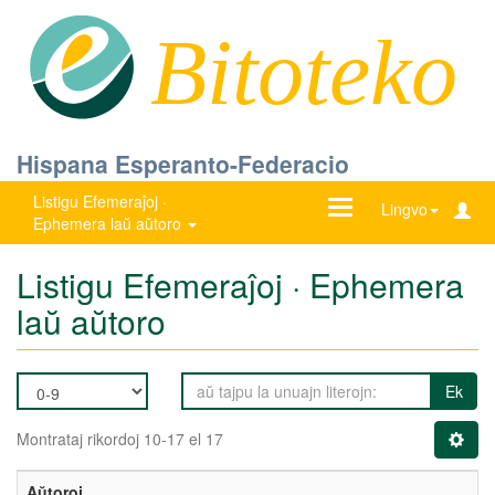
Bitoteko
Hispana Esperanto-Federacio
Listigu Efemeraĵoj ·
Ŝanĝu
Lingvo
Ephemera laŭ aŭtoro
navigadon
Listigu Efemeraĵoj · Ephemera
laŭ aŭtoro
Ek
Montrataj rikordoj 10-17 el 17
Aŭtoroj