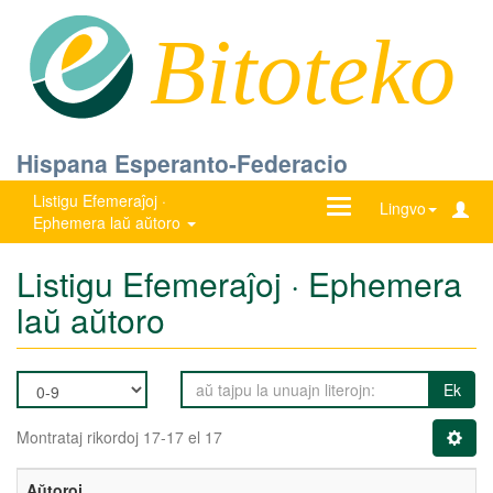
Bitoteko
Hispana Esperanto-Federacio
Listigu Efemeraĵoj ·
Ŝanĝu
Lingvo
Ephemera laŭ aŭtoro
navigadon
Listigu Efemeraĵoj · Ephemera
laŭ aŭtoro
Ek
Montrataj rikordoj 17-17 el 17
Aŭtoroj