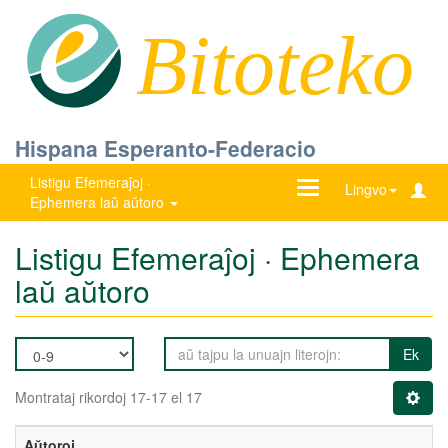
Bitoteko
Hispana Esperanto-Federacio
Listigu Efemeraĵoj ·
Ŝanĝu
Lingvo
Ephemera laŭ aŭtoro
navigadon
Listigu Efemeraĵoj · Ephemera
laŭ aŭtoro
Ek
Montrataj rikordoj 17-17 el 17
Aŭtoroj