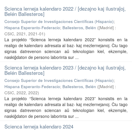
Scienca lerneja kalendaro 2022 / [dezajno kaj ilustraĵoj,
Belén Ballesteros]
Consejo Superior de Investigaciones Científicas (Hispanio)
;
Hispana Esperanto-Federacio
;
Ballesteros, Belén
(
[Madrid] :
CSIC, 2021
,
2021-01
)
La projekto “Scienca lerneja kalendaro 2022” konsistis en la
realigo de kalendaro adresata al baz- kaj mezlernejanoj. Ĉiu tago
signas datrevenon sciencan aŭ teknologian kiel, ekzemple,
naskiĝdaton de persono laborinta sur ...
Scienca lerneja kalendaro 2023 / [dezajno kaj ilustraĵoj,
Belén Ballesteros]
Consejo Superior de Investigaciones Científicas (Hispanio)
;
Hispana Esperanto-Federacio
;
Ballesteros, Belén
(
[Madrid] :
CSIC, 2022
,
2022
)
La projekto “Scienca lerneja kalendaro 2023” konsistis en la
realigo de kalendaro adresata al baz- kaj mezlernejanoj. Ĉiu tago
signas datrevenon sciencan aŭ teknologian kiel, ekzemple,
naskiĝdaton de persono laborinta sur ...
Scienca lerneja kalendaro 2024