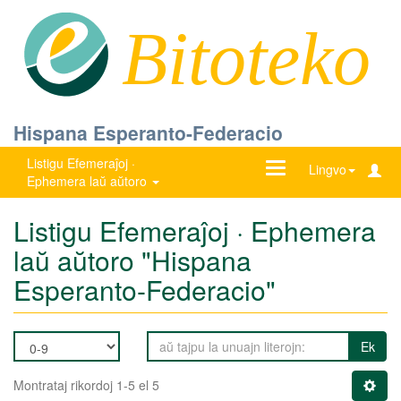
Bitoteko
Hispana Esperanto-Federacio
Listigu Efemeraĵoj ·
Ŝanĝu
Lingvo
Ephemera laŭ aŭtoro
navigadon
Listigu Efemeraĵoj · Ephemera
laŭ aŭtoro "Hispana
Esperanto-Federacio"
Ek
Montrataj rikordoj 1-5 el 5