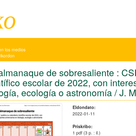
ko
en los medios
rikordon
almanaque de sobresaliente : CSI
tífico escolar de 2022, con inter
ogía, ecología o astronomía / J. M
Eldondato:
2022-01-11
Priskribo:
1 pdf (3 p. : il.)