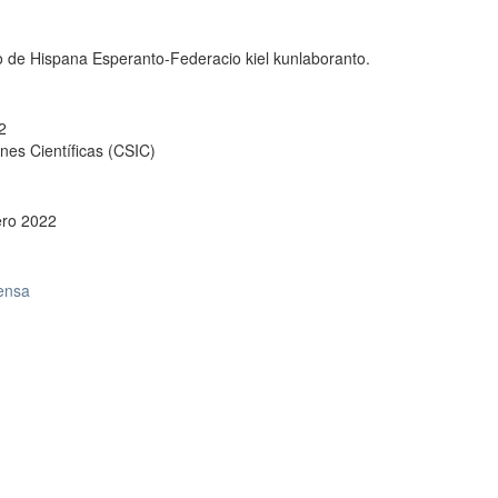
o de Hispana Esperanto-Federacio kiel kunlaboranto.
2
nes Científicas (CSIC)
ero 2022
rensa