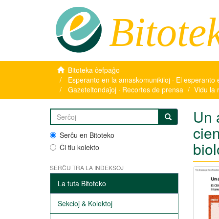
Bitote
Bitoteka ĉefpaĝo
Esperanto en la amaskomunikiloj · El esperanto 
Gazeteltondaĵoj · Recortes de prensa
Vidu la 
Un 
cien
Serĉu en Bitoteko
biol
Ĉi tiu kolekto
SERĈU TRA LA INDEKSOJ
La tuta Bitoteko
Sekcioj & Kolektoj