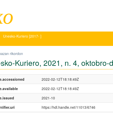
ko
Unesko-Kuriero [2017- ]
bazan rikordon
sko-Kuriero, 2021, n. 4, oktobro
e.accessioned
2022-02-12T18:18:49Z
e.available
2022-02-12T18:18:49Z
e.issued
2021-10
tifier.uri
https://hdl.handle.net/11013/6746