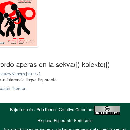
kordo aperas en la sekva(j) kolekto(j)
esko-Kuriero [2017- ]
 la internacia lingvo Esperanto
bazan rikordon
Bajo licencia / Sub licenco Creative Commons
Hispana Esperanto-Federacio
Via kontribuo estas necesa, via helpo permesos al ni teni la servon