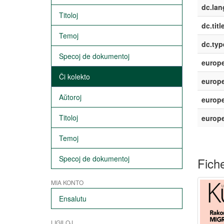
dc.lan
Titoloj
dc.titl
Temoj
dc.typ
Specoj de dokumentoj
europe
Ĉi kolekto
europe
Aŭtoroj
europe
Titoloj
europ
Temoj
Specoj de dokumentoj
Fiche
MIA KONTO
Ensalutu
LIGILOJ