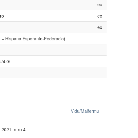
eo
ro
eo
eo
o = Hispana Esperanto-Federacio)
d/4.0/
Vidu/Malfermu
 2021, n-ro 4