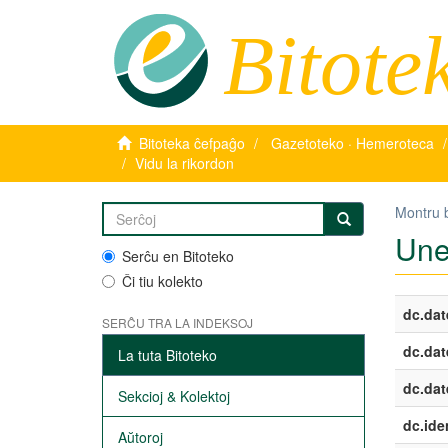
Bitote
Bitoteka ĉefpaĝo
Gazetoteko · Hemeroteca
Vidu la rikordon
Montru 
Une
Serĉu en Bitoteko
Ĉi tiu kolekto
dc.dat
SERĈU TRA LA INDEKSOJ
dc.dat
La tuta Bitoteko
dc.dat
Sekcioj & Kolektoj
dc.iden
Aŭtoroj