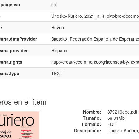
guage.iso
eo
e
Unesko-Kuriero, 2021, n. 4, oktobro-decemb
e
Revuo
ana.dataProvider
Bitoteko (Federación Española de Esperant
ana.provider
Hispana
ana.rights
http://creativecommons.org/licenses/by-nc-n
eana.type
TEXT
ros en el ítem
Nombre:
379210epo.pdf
Tamaño:
56.31Mb
Formato:
PDF
Descripción:
Unesko-Kuriero,