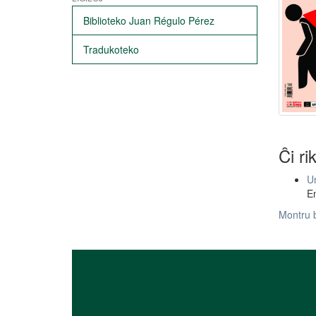
Biblioteko Juan Régulo Pérez
Tradukoteko
Ĉi ri
Un
En
Montru 