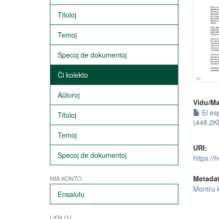
Titoloj
Temoj
Specoj de dokumentoj
Ĉi kolekto
Aŭtoroj
Vidu/Ma
El es
Titoloj
(448.2K
Temoj
URI:
Specoj de dokumentoj
https://
Metada
MIA KONTO
Montru 
Ensalutu
LIGILOJ