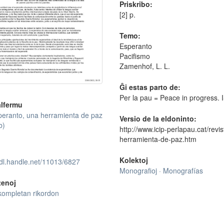
Priskribo:
[2] p.
Temo:
Esperanto
Pacifismo
Zamenhof, L. L.
Ĝi estas parto de:
Per la pau = Peace in progress.
lfermu
peranto, una herramienta de paz
Versio de la eldoninto:
b)
http://www.icip-perlapau.cat/re
herramienta-de-paz.htm
Kolektoj
hdl.handle.net/11013/6827
Monografioj · Monografías
tenoj
kompletan rikordon