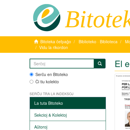
Bitote
Bitoteka ĉefpaĝo
Biblioteko · Biblioteca
Mo
Vidu la rikordon
El 
Serĉu en Bitoteko
Ĉi tiu kolekto
SERĈU TRA LA INDEKSOJ
La tuta Bitoteko
Sekcioj & Kolektoj
Aŭtoroj