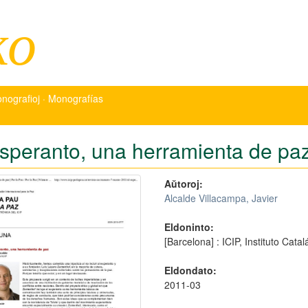
ko
nografioj · Monografías
esperanto, una herramienta de paz
Aŭtoroj:
Alcalde Villacampa, Javier
Eldoninto:
[Barcelona] : ICIP, Instituto Cata
Eldondato:
2011-03