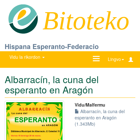
Bitoteko
Hispana Esperanto-Federacio
Vidu la rikordon
Ŝanĝu
Lingvo
navigadon
Albarracín, la cuna del
esperanto en Aragón
Vidu/Malfermu
Albarracín, la cuna del
esperanto en Aragón
(1.343Mb)