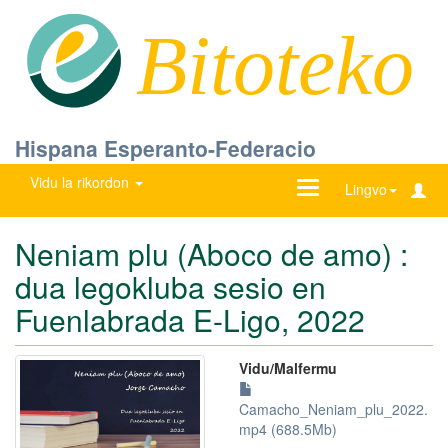
Bitoteko
Hispana Esperanto-Federacio
Vidu la rikordon
Ŝanĝu
Lingvo
navigadon
Neniam plu (Aboco de amo) :
dua legokluba sesio en
Fuenlabrada E-Ligo, 2022
Vidu/Malfermu
Camacho_Neniam_plu_2022.
mp4 (688.5Mb)