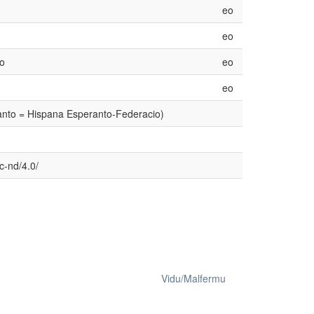
eo
eo
io
eo
eo
anto = Hispana Esperanto-Federacio)
c-nd/4.0/
Vidu/Malfermu