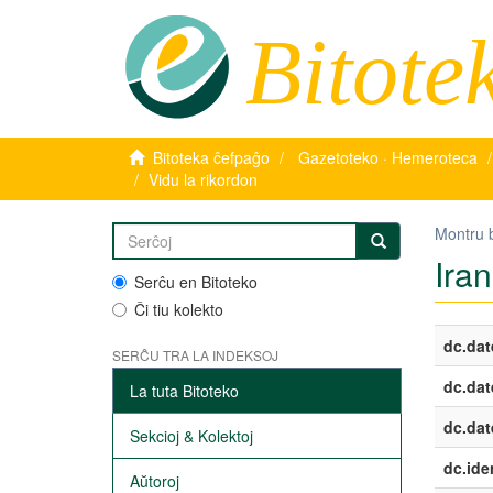
Bitote
Bitoteka ĉefpaĝo
Gazetoteko · Hemeroteca
Vidu la rikordon
Montru 
Iran
Serĉu en Bitoteko
Ĉi tiu kolekto
dc.dat
SERĈU TRA LA INDEKSOJ
dc.dat
La tuta Bitoteko
dc.dat
Sekcioj & Kolektoj
dc.iden
Aŭtoroj