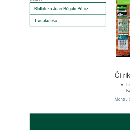
Biblioteko Juan Régulo Pérez
Tradukoteko
Ĉi ri
Ir
Ku
Montru 