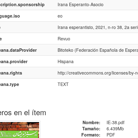
cription.sponsorship
Irana Esperanto-Asocio
guage.iso
eo
e
Irana esperantisto, 2021, n-ro 38, 2a ser
e
Revuo
ana.dataProvider
Bitoteko (Federación Española de Esper
ana.provider
Hispana
ana.rights
http://creativecommons.org/licenses/by-n
eana.type
TEXT
ros en el ítem
Nombre:
IE-38.pdf
Tamaño:
6.439Mb
Formato:
PDF