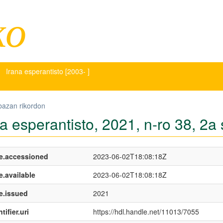
ko
Irana esperantisto [2003- ]
bazan rikordon
a esperantisto, 2021, n-ro 38, 2a 
e.accessioned
2023-06-02T18:08:18Z
e.available
2023-06-02T18:08:18Z
e.issued
2021
tifier.uri
https://hdl.handle.net/11013/7055