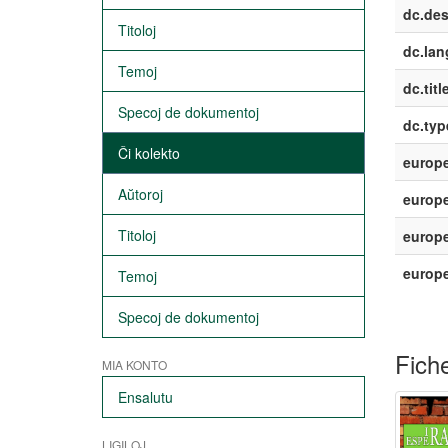
dc.des
Titoloj
dc.lan
Temoj
dc.titl
Specoj de dokumentoj
dc.typ
Ĉi kolekto
europe
Aŭtoroj
europe
Titoloj
europe
europ
Temoj
Specoj de dokumentoj
Fiche
MIA KONTO
Ensalutu
LIGILOJ