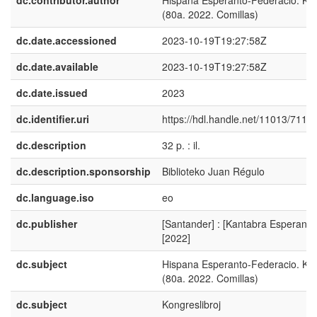
(80a. 2022. Comillas)
dc.date.accessioned
2023-10-19T19:27:58Z
dc.date.available
2023-10-19T19:27:58Z
dc.date.issued
2023
dc.identifier.uri
https://hdl.handle.net/11013/7114
dc.description
32 p. : il.
dc.description.sponsorship
Biblioteko Juan Régulo
dc.language.iso
eo
dc.publisher
[Santander] : [Kantabra Esperanto
[2022]
dc.subject
Hispana Esperanto-Federacio. Ko
(80a. 2022. Comillas)
dc.subject
Kongreslibroj