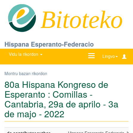
Bitoteko
Hispana Esperanto-Federacio
Vidu la rikordon
Ŝanĝu
Lingvo
navigadon
Montru bazan rikordon
80a Hispana Kongreso de
Esperanto : Comillas -
Cantabria, 29a de aprilo - 3a
de majo - 2022
dc.contributor.author
Hispana Esperanto-Federacio. Ko