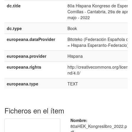
dc.title
80a Hispana Kongreso de Esperan
Comillas - Cantabria, 29a de aprilo
majo - 2022
dc.type
Book
europeana.dataProvider
Bitoteko (Federación Española de
= Hispana Esperanto-Federacio)
europeana.provider
Hispana
europeana.rights
http://creativecommons.org/licens
nd/4.0/
europeana.type
TEXT
Ficheros en el ítem
Nombre:
80aHEK_Kongreslibro_2022.p
df