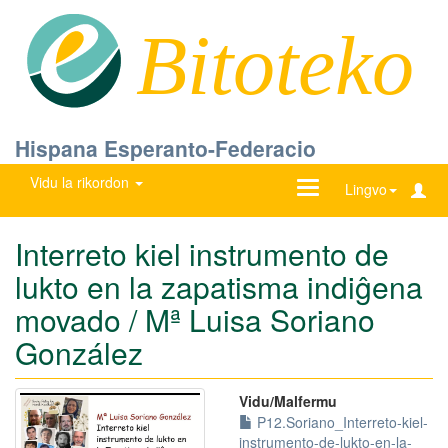
Bitoteko
Hispana Esperanto-Federacio
Vidu la rikordon
Ŝanĝu
Lingvo
navigadon
Interreto kiel instrumento de
lukto en la zapatisma indiĝena
movado / Mª Luisa Soriano
González
Vidu/Malfermu
P12.Soriano_Interreto-kiel-
instrumento-de-lukto-en-la-